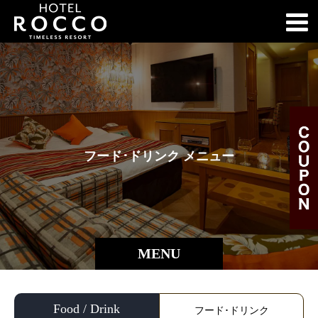
フ
ー
ド
･
ド
リ
ン
ク
メ
ニ
ュ
ー
MENU
Food / Drink
フード･ドリンク